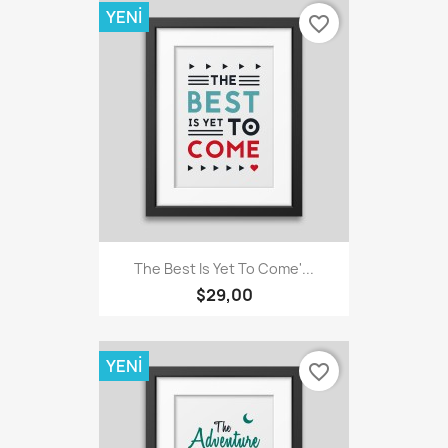
YENI
favorite_border
The Best Is Yet To Come'...
$29,00
YENI
favorite_border