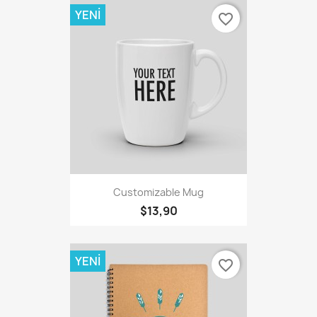
YENI
favorite_border
Customizable Mug
$13,90
YENI
favorite_border