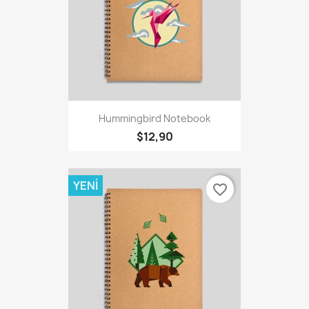
Hummingbird Notebook
$12,90
YENI
favorite_border