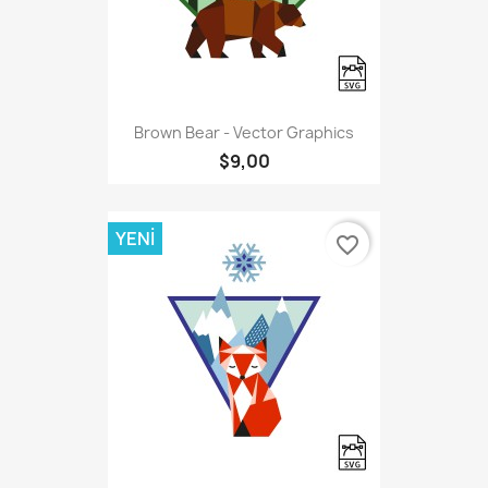
Brown Bear - Vector Graphics
$9,00
YENI
favorite_border