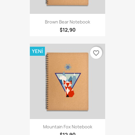
Brown Bear Notebook
$12,90
YENI
favorite_border
Mountain Fox Notebook
$12,90