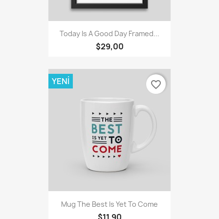
Today Is A Good Day Framed...
$29,00
YENI
favorite_border
Mug The Best Is Yet To Come
$11,90