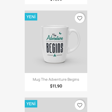
YENI
favorite_border
Mug The Adventure Begins
$11,90
YENI
favorite_border