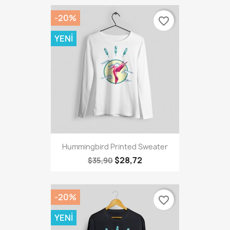
-20%
favorite_border
YENI
Hummingbird Printed Sweater
$28,72
$35,90
-20%
favorite_border
YENI