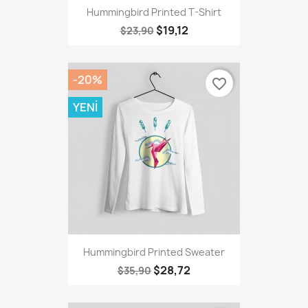
Hummingbird Printed T-Shirt
$19,12
$23,90
-20%
favorite_border
YENI
Hummingbird Printed Sweater
$28,72
$35,90