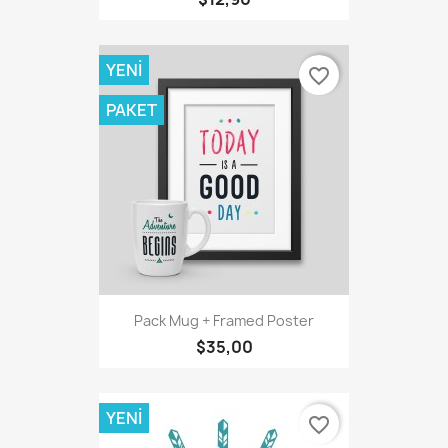
YENI
favorite_border
PAKET
Pack Mug + Framed Poster
$35,00
YENI
favorite_border