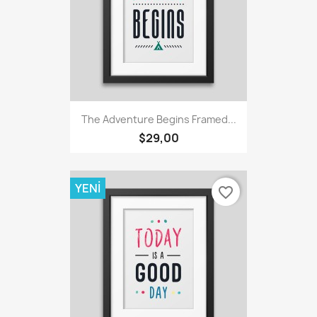
The Adventure Begins Framed...
$29,00
YENI
favorite_border