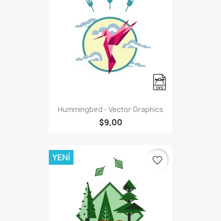
Hummingbird - Vector Graphics
$9,00
YENI
favorite_border