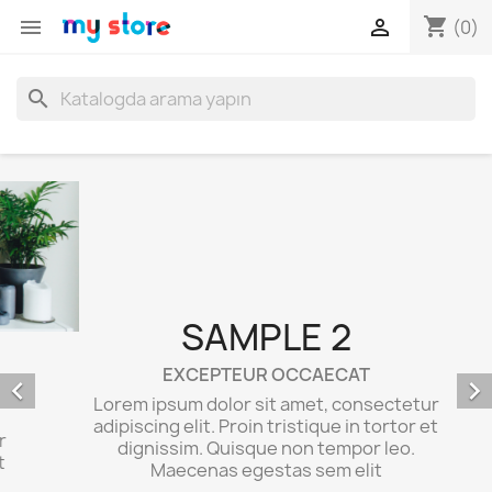
shopping_cart


(0)
search
SAMPLE 2


EXCEPTEUR OCCAECAT
Lorem ipsum dolor sit amet, consectetur
adipiscing elit. Proin tristique in tortor et
dignissim. Quisque non tempor leo.